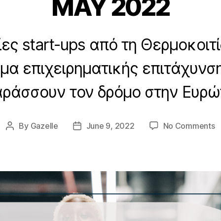
MAY 2022
ίες start-ups από τη Θερμοκοιτ
μα επιχειρηματικής επιτάχυνσ
αράσσουν τον δρόμο στην Ευρώ
o
By
Gazelle
June 9, 2022
No Comments
Post
Post
E
author
date
W
e
3
3
M
2