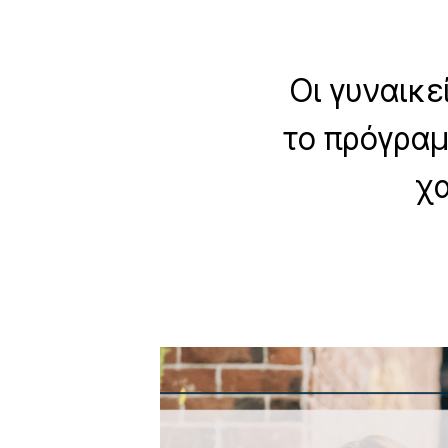
Οι γυναικε
το πρόγραμ
χ