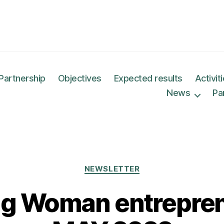
Partnership
Objectives
Expected results
Activit
News
Pa
Categories
NEWSLETTER
g Woman entrepren