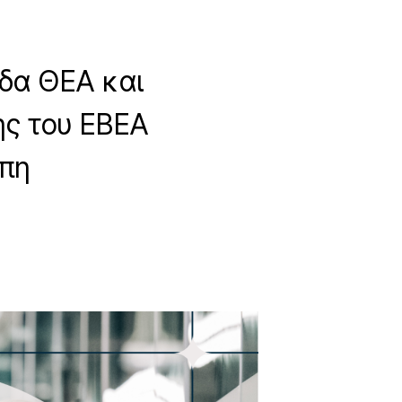
ίδα ΘΕΑ και
ης του ΕΒΕΑ
πη
n
mpowering
oman
ntrepreneurs
0-
1
AY
022